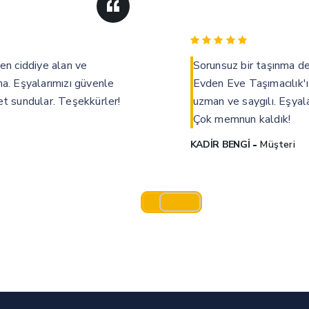
en ciddiye alan ve
Sorunsuz bir taşınma d
ma. Eşyalarımızı güvenle
Evden Eve Taşımacılık'ı
et sundular. Teşekkürler!
uzman ve saygılı. Eşyala
Çok memnun kaldık!
KADIR BENGİ
Müşteri