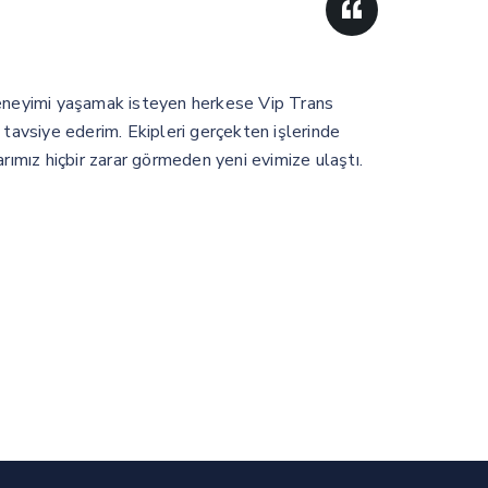
eneyimi yaşamak isteyen herkese Vip Trans
V
 tavsiye ederim. Ekipleri gerçekten işlerinde
h
rımız hiçbir zarar görmeden yeni evimize ulaştı.
y
U