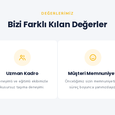
DEĞERLERIMIZ
Bizi Farklı Kılan Değerler
Uzman Kadro
Müşteri Memnuniyet
neyimli ve eğitimli ekibimizle
Önceliğimiz sizin memnuniyeti
kusursuz taşıma deneyimi.
süreç boyunca yanınızdayız