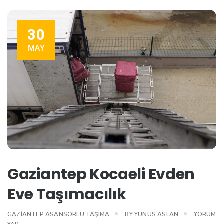
30
MAY
Gaziantep Kocaeli Evden
Eve Taşımacılık
GAZIANTEP ASANSÖRLÜ TAŞIMA
BY
YUNUS ASLAN
YORUM