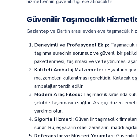
hizmetlerinin güvenilirliği ele alınacaktır.
Güvenilir Taşımacılık Hizmetle
Gaziantep ve Bartın arası evden eve taşımacılık hizm
Deneyimli ve Profesyonel Ekip:
Taşımacılık f
taşınma sürecinin sorunsuz ve güvenli bir şekild
paketlenmesi, taşınması ve yerleştirilmesi aşamal
Kaliteli Ambalaj Malzemeleri:
Eşyaların güve
malzemeleri kullanılması gereklidir. Kırılacak e
ambalajlar tercih edilir.
Modern Araç Filosu:
Taşımacılık sırasında kull
şekilde taşınmasını sağlar. Araç içi düzenleme
yardımcı olur.
Sigorta Hizmeti:
Güvenilir taşımacılık firmalar
sunar. Bu, eşyaların olası zararlarını maddi açıda
Referanslar ve Müşteri Yorumları:
Güvenilir 