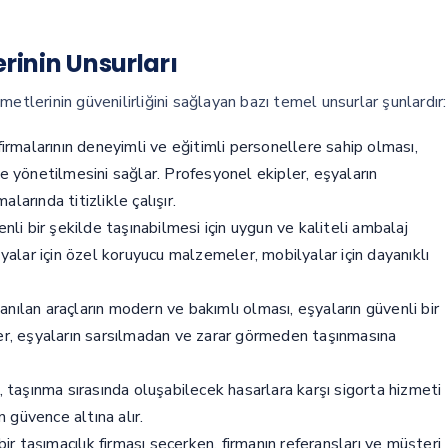
rinin Unsurları
etlerinin güvenilirliğini sağlayan bazı temel unsurlar şunlardır:
irmalarının deneyimli ve eğitimli personellere sahip olması,
e yönetilmesini sağlar. Profesyonel ekipler, eşyaların
arında titizlikle çalışır.
nli bir şekilde taşınabilmesi için uygun ve kaliteli ambalaj
şyalar için özel koruyucu malzemeler, mobilyalar için dayanıklı
anılan araçların modern ve bakımlı olması, eşyaların güvenli bir
ler, eşyaların sarsılmadan ve zarar görmeden taşınmasına
ı, taşınma sırasında oluşabilecek hasarlara karşı sigorta hizmeti
n güvence altına alır.
bir taşımacılık firması seçerken, firmanın referansları ve müşteri