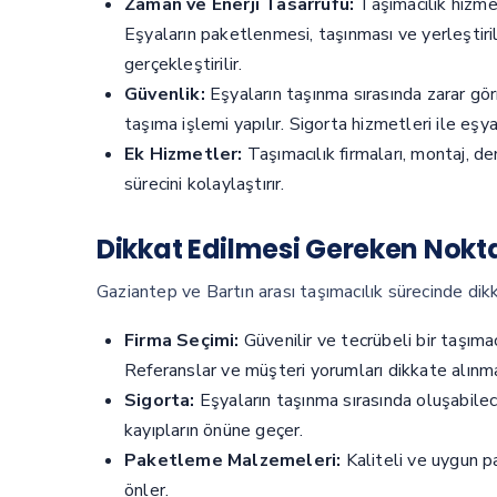
Zaman ve Enerji Tasarrufu:
Taşımacılık hizmet
Eşyaların paketlenmesi, taşınması ve yerleştiri
gerçekleştirilir.
Güvenlik:
Eşyaların taşınma sırasında zarar gör
taşıma işlemi yapılır. Sigorta hizmetleri ile eşyal
Ek Hizmetler:
Taşımacılık firmaları, montaj, d
sürecini kolaylaştırır.
Dikkat Edilmesi Gereken Nokt
Gaziantep ve Bartın arası taşımacılık sürecinde di
Firma Seçimi:
Güvenilir ve tecrübeli bir taşımacı
Referanslar ve müşteri yorumları dikkate alınmal
Sigorta:
Eşyaların taşınma sırasında oluşabilec
kayıpların önüne geçer.
Paketleme Malzemeleri:
Kaliteli ve uygun p
önler.