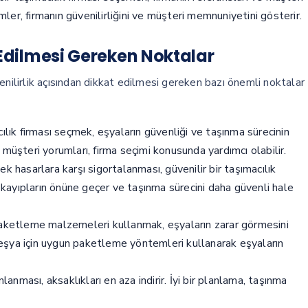
imler, firmanın güvenilirliğini ve müşteri memnuniyetini gösterir.
 Edilmesi Gereken Noktalar
enilirlik açısından dikkat edilmesi gereken bazı önemli noktalar
cılık firması seçmek, eşyaların güvenliği ve taşınma sürecinin
müşteri yorumları, firma seçimi konusunda yardımcı olabilir.
k hasarlara karşı sigortalanması, güvenilir bir taşımacılık
i kayıpların önüne geçer ve taşınma sürecini daha güvenli hale
aketleme malzemeleri kullanmak, eşyaların zarar görmesini
r eşya için uygun paketleme yöntemleri kullanarak eşyaların
nması, aksaklıkları en aza indirir. İyi bir planlama, taşınma