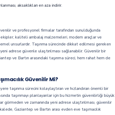
nması, aksaklıkları en aza indirir.
üvenilir ve profesyonel firmalar tarafından sunulduğunda
 ekipler, kaliteli ambalaj malzemeleri, modern araçlar ve
an temel unsurlardır. Taşınma sürecinde dikkat edilmesi gereken
ni adrese güvenle ulaştırılması sağlanabilir. Güvenilir bir
aziantep ve Bartın arasındaki taşınma süreci, hem rahat hem de
şımacılık Güvenilir Mi?
yere taşınma sürecini kolaylaştıran ve hızlandıran önemli bir
asında taşınmayı planlayanlar için bu hizmetin güvenilirliği büyük
rar görmeden ve zamanında yeni adrese ulaştırılması, güvenilir
kalede, Gaziantep ve Bartın arası evden eve taşımacılık