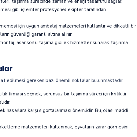
leri, taşınma sürecinde zaman ve enerji tasarrufu sağlar.
lmesi gibi işlemler profesyonel ekipler tarafından
memesi için uygun ambalaj malzemeleri kullanılır ve dikkatli bir
arın güvenliği garanti altına alınır.
emontaj, asansörlü taşıma gibi ek hizmetler sunarak taşınma
alar
kkat edilmesi gereken bazı önemli noktalar bulunmaktadır:
lık firması seçmek, sorunsuz bir taşınma süreci için kritiktir.
ıdır.
ek hasarlara karşı sigortalanması önemlidir. Bu, olası maddi
aketleme malzemeleri kullanmak, eşyaların zarar görmesini