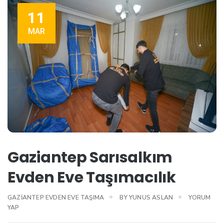
11
MAR
Gaziantep Sarısalkım
Evden Eve Taşımacılık
GAZIANTEP EVDEN EVE TAŞIMA
BY
YUNUS ASLAN
YORUM
YAP