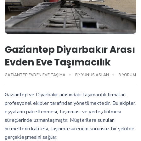
Gaziantep Diyarbakır Arası
Evden Eve Taşımacılık
GAZIANTE
GAZIANTEP EVDEN EVE TAŞIMA
BY
YUNUS ASLAN
3 YORUM
DIYARBAKI
ARASI
EVDEN
Gaziantep ve Diyarbakır arasındaki taşımacılık firmaları,
EVE
profesyonel ekipler tarafından yönetilmektedir. Bu ekipler,
TAŞIMACILI
eşyaların paketlenmesi, taşınması ve yerleştirilmesi
IÇIN
süreçlerinde uzmanlaşmıştır. Müşterilere sunulan
hizmetlerin kalitesi, taşınma sürecinin sorunsuz bir şekilde
gerçekleşmesini sağlar.