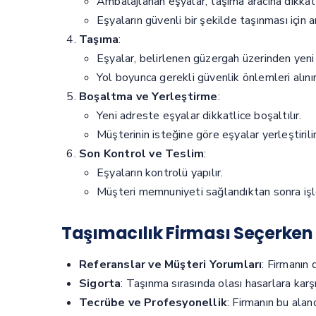
Ambalajlanan eşyalar, taşıma aracına dikkatl
Eşyaların güvenli bir şekilde taşınması için ar
Taşıma
:
Eşyalar, belirlenen güzergah üzerinden yeni 
Yol boyunca gerekli güvenlik önlemleri alınır
Boşaltma ve Yerleştirme
:
Yeni adreste eşyalar dikkatlice boşaltılır.
Müşterinin isteğine göre eşyalar yerleştirilir
Son Kontrol ve Teslim
:
Eşyaların kontrolü yapılır.
Müşteri memnuniyeti sağlandıktan sonra iş
Taşımacılık Firması Seçerken 
Referanslar ve Müşteri Yorumları
: Firmanın 
Sigorta
: Taşınma sırasında olası hasarlara kar
Tecrübe ve Profesyonellik
: Firmanın bu alan