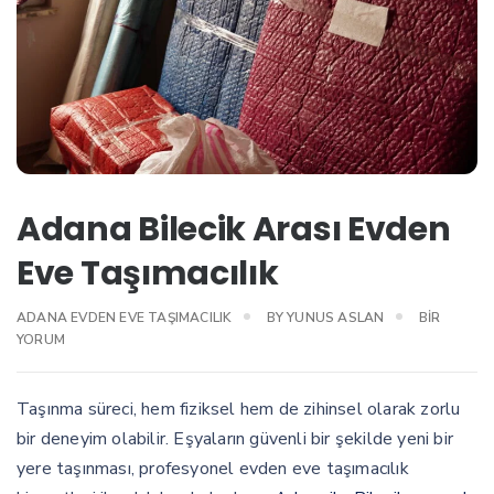
Adana Bilecik Arası Evden
Eve Taşımacılık
ADANA
ADANA EVDEN EVE TAŞIMACILIK
BY
YUNUS ASLAN
BIR
BILECIK
YORUM
ARASI
EVDEN
EVE
Taşınma süreci, hem fiziksel hem de zihinsel olarak zorlu
TAŞIMACILI
bir deneyim olabilir. Eşyaların güvenli bir şekilde yeni bir
IÇIN
yere taşınması, profesyonel evden eve taşımacılık