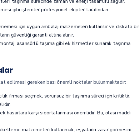
leri, taşınma sürecinde zaman ve enerji tasarrufu sağlar.
lmesi gibi işlemler profesyonel ekipler tarafından
memesi için uygun ambalaj malzemeleri kullanılır ve dikkatli bir
arın güvenliği garanti altına alınır.
emontaj, asansörlü taşıma gibi ek hizmetler sunarak taşınma
alar
kkat edilmesi gereken bazı önemli noktalar bulunmaktadır:
lık firması seçmek, sorunsuz bir taşınma süreci için kritiktir.
ıdır.
ek hasarlara karşı sigortalanması önemlidir. Bu, olası maddi
aketleme malzemeleri kullanmak, eşyaların zarar görmesini