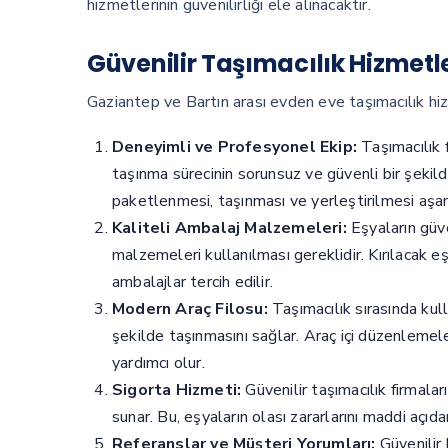
hizmetlerinin güvenilirliği ele alınacaktır.
Güvenilir Taşımacılık Hizmetle
Gaziantep ve Bartın arası evden eve taşımacılık hizm
Deneyimli ve Profesyonel Ekip:
Taşımacılık f
taşınma sürecinin sorunsuz ve güvenli bir şekild
paketlenmesi, taşınması ve yerleştirilmesi aşamal
Kaliteli Ambalaj Malzemeleri:
Eşyaların güve
malzemeleri kullanılması gereklidir. Kırılacak e
ambalajlar tercih edilir.
Modern Araç Filosu:
Taşımacılık sırasında kull
şekilde taşınmasını sağlar. Araç içi düzenleme
yardımcı olur.
Sigorta Hizmeti:
Güvenilir taşımacılık firmalar
sunar. Bu, eşyaların olası zararlarını maddi açıda
Referanslar ve Müşteri Yorumları:
Güvenilir 