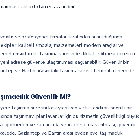
nması, aksaklıkları en aza indirir.
üvenilir ve profesyonel firmalar tarafından sunulduğunda
 ekipler, kaliteli ambalaj malzemeleri, modern araçlar ve
an temel unsurlardır. Taşınma sürecinde dikkat edilmesi gereken
ni adrese güvenle ulaştırılması sağlanabilir. Güvenilir bir
aziantep ve Bartın arasındaki taşınma süreci, hem rahat hem de
şımacılık Güvenilir Mi?
yere taşınma sürecini kolaylaştıran ve hızlandıran önemli bir
asında taşınmayı planlayanlar için bu hizmetin güvenilirliği büyük
rar görmeden ve zamanında yeni adrese ulaştırılması, güvenilir
kalede, Gaziantep ve Bartın arası evden eve taşımacılık