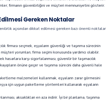
imler, firmanın güvenilirliğini ve müşteri memnuniyetini gösterir.
 Edilmesi Gereken Noktalar
enilirlik açısından dikkat edilmesi gereken bazı önemli noktalar
cılık firması seçmek, eşyaların güvenliği ve taşınma sürecinin
müşteri yorumları, firma seçimi konusunda yardımcı olabilir.
k hasarlara karşı sigortalanması, güvenilir bir taşımacılık
i kayıpların önüne geçer ve taşınma sürecini daha güvenli hale
aketleme malzemeleri kullanmak, eşyaların zarar görmesini
r eşya için uygun paketleme yöntemleri kullanarak eşyaların
nması, aksaklıkları en aza indirir. İyi bir planlama, taşınma