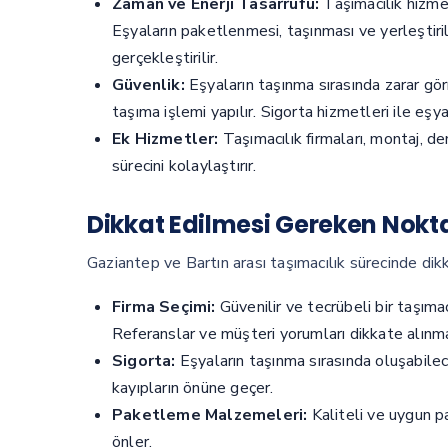
Zaman ve Enerji Tasarrufu:
Taşımacılık hizmet
Eşyaların paketlenmesi, taşınması ve yerleştiri
gerçekleştirilir.
Güvenlik:
Eşyaların taşınma sırasında zarar gör
taşıma işlemi yapılır. Sigorta hizmetleri ile eşyal
Ek Hizmetler:
Taşımacılık firmaları, montaj, d
sürecini kolaylaştırır.
Dikkat Edilmesi Gereken Nokt
Gaziantep ve Bartın arası taşımacılık sürecinde di
Firma Seçimi:
Güvenilir ve tecrübeli bir taşımacı
Referanslar ve müşteri yorumları dikkate alınmal
Sigorta:
Eşyaların taşınma sırasında oluşabilec
kayıpların önüne geçer.
Paketleme Malzemeleri:
Kaliteli ve uygun p
önler.