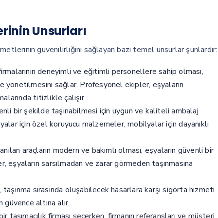
rinin Unsurları
etlerinin güvenilirliğini sağlayan bazı temel unsurlar şunlardır:
irmalarının deneyimli ve eğitimli personellere sahip olması,
e yönetilmesini sağlar. Profesyonel ekipler, eşyaların
arında titizlikle çalışır.
nli bir şekilde taşınabilmesi için uygun ve kaliteli ambalaj
şyalar için özel koruyucu malzemeler, mobilyalar için dayanıklı
anılan araçların modern ve bakımlı olması, eşyaların güvenli bir
ler, eşyaların sarsılmadan ve zarar görmeden taşınmasına
ı, taşınma sırasında oluşabilecek hasarlara karşı sigorta hizmeti
n güvence altına alır.
bir taşımacılık firması seçerken, firmanın referansları ve müşteri