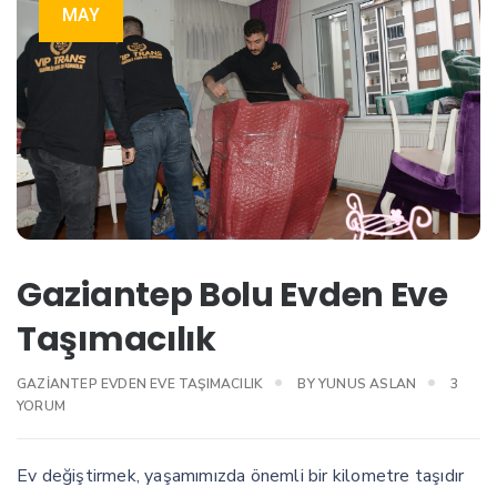
MAY
Gaziantep Bolu Evden Eve
Taşımacılık
GAZIA
GAZIANTEP EVDEN EVE TAŞIMACILIK
BY
YUNUS ASLAN
3
BOLU
YORUM
EVDEN
EVE
TAŞIMA
Ev değiştirmek, yaşamımızda önemli bir kilometre taşıdır
IÇIN