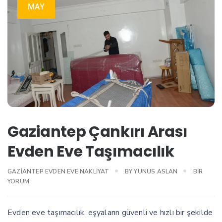
MAY
Gaziantep Çankırı Arası
Evden Eve Taşımacılık
GAZIANT
GAZIANTEP EVDEN EVE NAKLIYAT
BY
YUNUS ASLAN
BIR
ÇANKIRI
YORUM
ARASI
EVDEN
EVE
Evden eve taşımacılık, eşyaların güvenli ve hızlı bir şekilde
TAŞIMACI