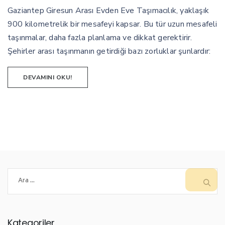
Gaziantep Giresun Arası Evden Eve Taşımacılık, yaklaşık
900 kilometrelik bir mesafeyi kapsar. Bu tür uzun mesafeli
taşınmalar, daha fazla planlama ve dikkat gerektirir.
Şehirler arası taşınmanın getirdiği bazı zorluklar şunlardır:
DEVAMINI OKU!
Arama:
Kategoriler