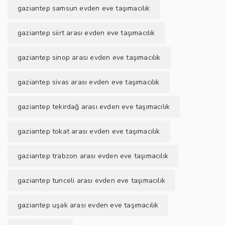
gaziantep samsun evden eve taşımacılık
gaziantep siirt arası evden eve taşımacılık
gaziantep sinop arası evden eve taşımacılık
gaziantep sivas arası evden eve taşımacılık
gaziantep tekirdağ arası evden eve taşımacılık
gaziantep tokat arası evden eve taşımacılık
gaziantep trabzon arası evden eve taşımacılık
gaziantep tunceli arası evden eve taşımacılık
gaziantep uşak arası evden eve taşımacılık