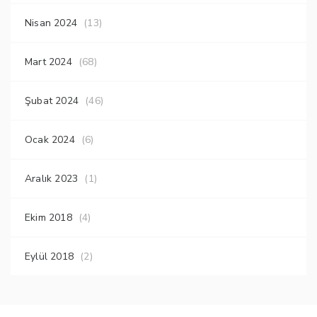
Nisan 2024
(13)
Mart 2024
(68)
Şubat 2024
(46)
Ocak 2024
(6)
Aralık 2023
(1)
Ekim 2018
(4)
Eylül 2018
(2)