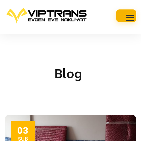
Blog
03
ŞUB