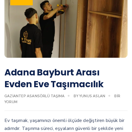
Adana Bayburt Arası
Evden Eve Taşımacılık
ADANA
GAZIANTEP ASANSÖRLÜ TAŞIMA
BY
YUNUS ASLAN
BIR
BAYBURT
YORUM
ARASI
EVDEN
EVE
Ev taşımak, yaşamınızı önemli ölçüde değiştiren büyük bir
TAŞIMACI
adımdır. Taşınma süreci, eşyaların güvenli bir şekilde yeni
IÇIN