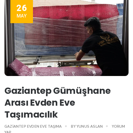
26
MAY
Gaziantep Gümüşhane
Arası Evden Eve
Taşımacılık
GAZIANTEP EVDEN EVE TAŞIMA
BY
YUNUS ASLAN
YORUM
YAP