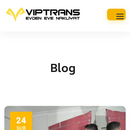
Blog
24
ŞUB