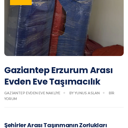
Gaziantep Erzurum Arası
Evden Eve Taşımacılık
GAZIANTE
GAZIANTEP EVDEN EVE NAKLIYE
BY
YUNUS ASLAN
BIR
ERZURUM
YORUM
ARASI
EVDEN
EVE
TAŞIMACIL
Şehirler Arası Taşınmanın Zorlukları
IÇIN