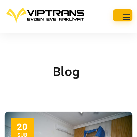
Blog
20
ŞUB