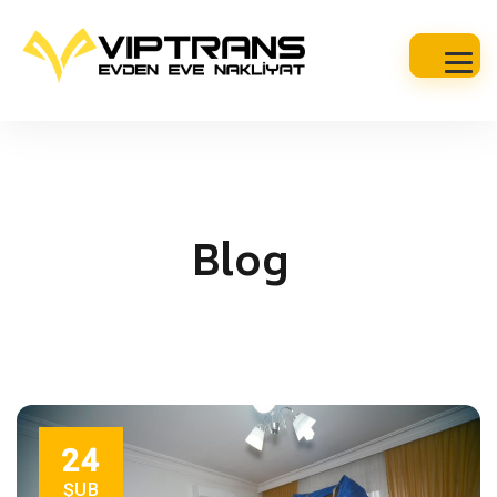
Blog
24
ŞUB