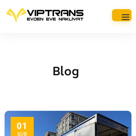
Blog
01
ŞUB