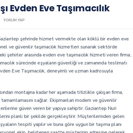
şı Evden Eve Taşımacılık
YORUM YAP
aziantep şehrinde hizmet vermekte olan köklü bir evden eve
yonel ve güvenilir taşımacılık hizmetleri sunarak sektörde
ki şehirler arasında evden eve taşımacılık hizmeti veren firma,
macılık sürecinde eşyaların güvenliği ve zamanında teslimatı
 Evden Eve Taşımacılık, deneyimli ve uzman kadrosuyla
ndan montajına kadar her aşamada titizlikle çalışan firma,
de tamamlamasını sağlar. Ekipmanları modern ve güvenilir
terilerine güven veren bir yapıya sahiptir. Gaziantep Nuri
rini planlı bir şekilde gerçekleştirir. Müşterilerinden gelen
yaların tespiti yapılır ve buna göre uygun bir taşıma planı
esyonel ekip, belirlenen saatte müşterinin adresine gelerek