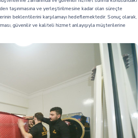
müşterilerine zamanında ve güvenilir hizmet sunma konusundaki
nden taşınmasına ve yerleştirilmesine kadar olan süreçte
erinin beklentilerini karşılamayı hedeflemektedir. Sonuç olarak,
ası, güvenilir ve kaliteli hizmet anlayışıyla müşterilerine