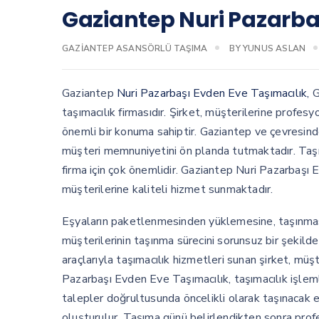
Gaziantep Nuri Pazarba
GAZIANTEP ASANSÖRLÜ TAŞIMA
BY
YUNUS ASLAN
Gaziantep
Nuri Pazarbaşı Evden Eve Taşımacılık,
G
taşımacılık firmasıdır. Şirket, müşterilerine profes
önemli bir konuma sahiptir. Gaziantep ve çevresinde
müşteri memnuniyetini ön planda tutmaktadır. Taşı
firma için çok önemlidir. Gaziantep Nuri Pazarbaşı
müşterilerine kaliteli hizmet sunmaktadır.
Eşyaların paketlenmesinden yüklemesine, taşınması
müşterilerinin taşınma sürecini sorunsuz bir şekil
araçlarıyla taşımacılık hizmetleri sunan şirket, müş
Pazarbaşı Evden Eve Taşımacılık, taşımacılık işlemle
talepler doğrultusunda öncelikli olarak taşınacak eş
oluşturulur. Taşıma günü belirlendikten sonra prof