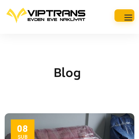
Blog
08
ŞUB