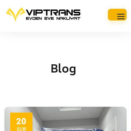
Blog
20
ŞUB