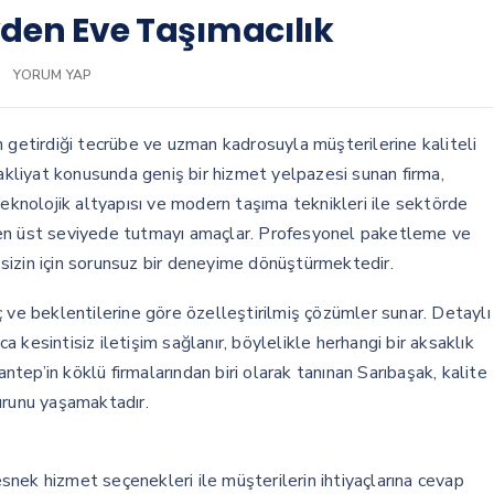
den Eve Taşımacılık
YORUM YAP
rın getirdiği tecrübe ve uzman kadrosuyla müşterilerine kaliteli
nakliyat konusunda geniş bir hizmet yelpazesi sunan firma,
Teknolojik altyapısı ve modern taşıma teknikleri ile sektörde
 en üst seviyede tutmayı amaçlar. Profesyonel paketleme ve
i sizin için sorunsuz bir deneyime dönüştürmektedir.
 ve beklentilerine göre özelleştirilmiş çözümler sunar. Detaylı
kesintisiz iletişim sağlanır, böylelikle herhangi bir aksaklık
antep’in köklü firmalarından biri olarak tanınan Sarıbaşak, kalite
runu yaşamaktadır.
 esnek hizmet seçenekleri ile müşterilerin ihtiyaçlarına cevap