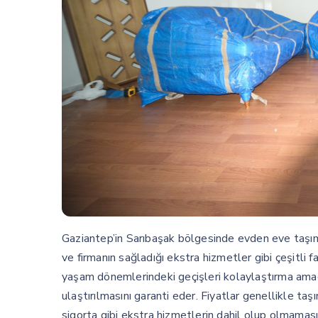
Gaziantep’in Sarıbaşak bölgesinde evden eve taşımac
ve firmanın sağladığı ekstra hizmetler gibi çeşitli f
yaşam dönemlerindeki geçişleri kolaylaştırma amacı 
ulaştırılmasını garanti eder. Fiyatlar genellikle t
sigorta gibi ekstra hizmetlerin dahil olup olmamasın