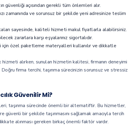
ın güvenliği açısından gerekli tüm önlemleri alır.
nızı zamanında ve sorunsuz bir şekilde yeni adresinize teslim
ları sayesinde, kaliteli hizmeti makul fiyatlarla alabilirsiniz.
cek zararlara karşı eşyalarınız sigortalıdır.
çin özel paketleme materyalleri kullanılır ve dikkatle
hizmeti alırken, sunulan hizmetin kalitesi, firmanın deneyimi
Doğru firma tercihi, taşınma sürecinizin sorunsuz ve stressiz
ılık Güvenilir Mi?
ri, taşınma sürecinde önemli bir alternatiftir. Bu hizmetler,
ere güvenli bir şekilde taşınmasını sağlamak amacıyla tercih
 dikkate alınması gereken birkaç önemli faktör vardır.