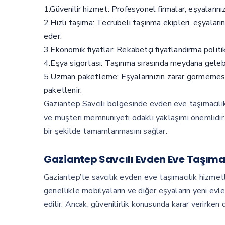
1.Güvenilir hizmet: Profesyonel firmalar, eşyalarınız
2.Hızlı taşıma: Tecrübeli taşınma ekipleri, eşyaları
eder.
3.Ekonomik fiyatlar: Rekabetçi fiyatlandırma politika
4.Eşya sigortası: Taşınma sırasında meydana gelebile
5.Uzman paketleme: Eşyalarınızın zarar görmemesi i
paketlenir.
Gaziantep Savcılı bölgesinde evden eve taşımacılık 
ve müşteri memnuniyeti odaklı yaklaşımı önemlidir. 
bir şekilde tamamlanmasını sağlar.
Gaziantep Savcılı Evden Eve Taşımac
Gaziantep’te savcılık evden eve taşımacılık hizmetle
genellikle mobilyaların ve diğer eşyaların yeni evl
edilir. Ancak, güvenilirlik konusunda karar verirken