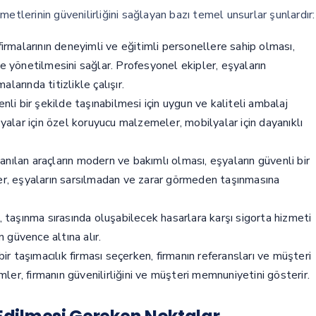
etlerinin güvenilirliğini sağlayan bazı temel unsurlar şunlardır:
irmalarının deneyimli ve eğitimli personellere sahip olması,
e yönetilmesini sağlar. Profesyonel ekipler, eşyaların
arında titizlikle çalışır.
nli bir şekilde taşınabilmesi için uygun ve kaliteli ambalaj
şyalar için özel koruyucu malzemeler, mobilyalar için dayanıklı
anılan araçların modern ve bakımlı olması, eşyaların güvenli bir
ler, eşyaların sarsılmadan ve zarar görmeden taşınmasına
ı, taşınma sırasında oluşabilecek hasarlara karşı sigorta hizmeti
n güvence altına alır.
bir taşımacılık firması seçerken, firmanın referansları ve müşteri
imler, firmanın güvenilirliğini ve müşteri memnuniyetini gösterir.