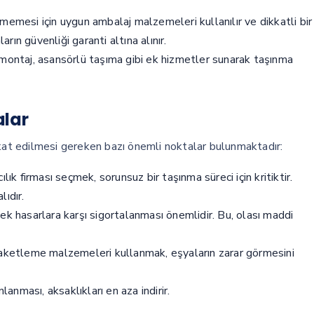
memesi için uygun ambalaj malzemeleri kullanılır ve dikkatli bir
arın güvenliği garanti altına alınır.
emontaj, asansörlü taşıma gibi ek hizmetler sunarak taşınma
alar
kkat edilmesi gereken bazı önemli noktalar bulunmaktadır:
lık firması seçmek, sorunsuz bir taşınma süreci için kritiktir.
ıdır.
ek hasarlara karşı sigortalanması önemlidir. Bu, olası maddi
aketleme malzemeleri kullanmak, eşyaların zarar görmesini
nması, aksaklıkları en aza indirir.