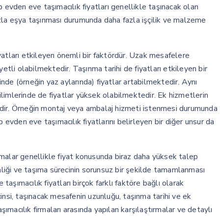
p evden eve taşımacılık fiyatları genellikle taşınacak olan
azla eşya taşınması durumunda daha fazla işçilik ve malzeme
yatları etkileyen önemli bir faktördür. Uzak mesafelere
etli olabilmektedir. Taşınma tarihi de fiyatları etkileyen bir
de (örneğin yaz aylarında) fiyatlar artabilmektedir. Aynı
limlerinde de fiyatlar yüksek olabilmektedir. Ek hizmetlerin
edir. Örneğin montaj veya ambalaj hizmeti istenmesi durumunda
p evden eve taşımacılık fiyatlarını belirleyen bir diğer unsur da
firmalar genellikle fiyat konusunda biraz daha yüksek talep
iği ve taşıma sürecinin sorunsuz bir şekilde tamamlanması
şımacılık fiyatları birçok farklı faktöre bağlı olarak
insi, taşınacak mesafenin uzunluğu, taşınma tarihi ve ek
aşımacılık firmaları arasında yapılan karşılaştırmalar ve detaylı