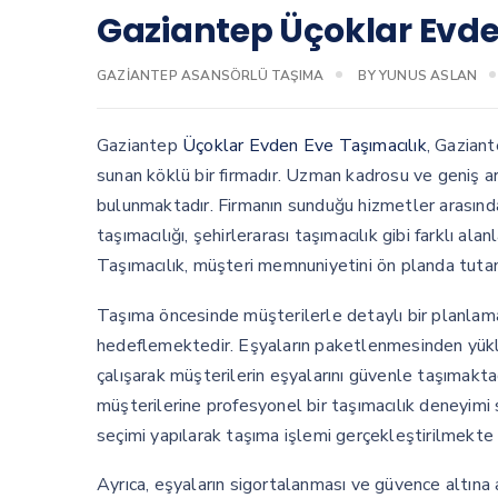
Gaziantep Üçoklar Evde
GAZIANTEP ASANSÖRLÜ TAŞIMA
BY
YUNUS ASLAN
Gaziantep
Üçoklar Evden Eve Taşımacılık
, Gaziant
sunan köklü bir firmadır. Uzman kadrosu ve geniş a
bulunmaktadır. Firmanın sunduğu hizmetler arasında 
taşımacılığı, şehirlerarası taşımacılık gibi farklı 
Taşımacılık, müşteri memnuniyetini ön planda tutan
Taşıma öncesinde müşterilerle detaylı bir planlam
hedeflemektedir. Eşyaların paketlenmesinden yükl
çalışarak müşterilerin eşyalarını güvenle taşımaktad
müşterilerine profesyonel bir taşımacılık deneyimi
seçimi yapılarak taşıma işlemi gerçekleştirilmekt
Ayrıca, eşyaların sigortalanması ve güvence altına a