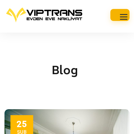
Blog
25
ŞUB