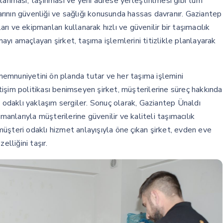
lanması, taşınması ve yeni adrese yerleştirilmesi gibi tüm
larının güvenliği ve sağlığı konusunda hassas davranır. Gaziantep
 ve ekipmanları kullanarak hızlı ve güvenilir bir taşımacılık
yı amaçlayan şirket, taşıma işlemlerini titizlikle planlayarak
emnuniyetini ön planda tutar ve her taşıma işlemini
letişim politikası benimseyen şirket, müşterilerine süreç hakkında
m odaklı yaklaşım sergiler. Sonuç olarak, Gaziantep Ünaldı
nlarıyla müşterilerine güvenilir ve kaliteli taşımacılık
üşteri odaklı hizmet anlayışıyla öne çıkan şirket, evden eve
elliğini taşır.