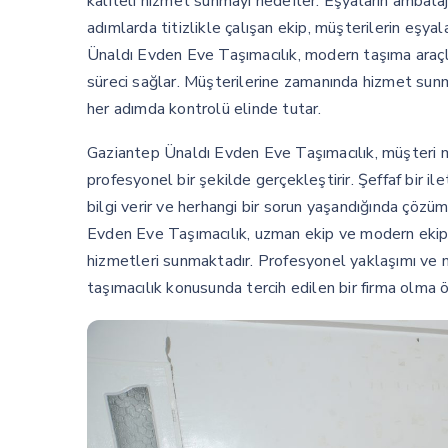
kaliteli hizmet sunmayı hedefler. Eşyaların ambalaj
adımlarda titizlikle çalışan ekip, müşterilerin eşya
Ünaldı Evden Eve Taşımacılık, modern taşıma araçları
süreci sağlar. Müşterilerine zamanında hizmet sunma
her adımda kontrolü elinde tutar.
Gaziantep Ünaldı Evden Eve Taşımacılık, müşteri m
profesyonel bir şekilde gerçekleştirir. Şeffaf bir i
bilgi verir ve herhangi bir sorun yaşandığında çözü
Evden Eve Taşımacılık, uzman ekip ve modern ekipma
hizmetleri sunmaktadır. Profesyonel yaklaşımı ve m
taşımacılık konusunda tercih edilen bir firma olma öz