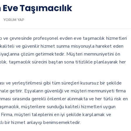
 Eve Taşımacılık
YORUM YAP
p ve çevresinde profesyonel evden eve taşımacılık hizmetleri
ne kaliteli ve güvenilir hizmet sunma misyonuyla hareket eden
ihtiyaçlarına çözüm getirmektedir. Müşteri memnuniyetini ön
, taşımacılık sürecini baştan sona titizlikle planlayarak her
ı ve yerleştirilmesi gibi tüm süreçleri kusursuz bir şekilde
hale getirir. Eşyaların güvenliği ve müşteri memnuniyeti firma
ınması sırasında gerekli önlemler alınmakta ve her türlü risk en
şımacılık, müşterilere sunduğu kaliteli hizmetleri uygun
irma, müşteri taleplerini en iyi şekilde karşılamak ve
lı bir hizmet anlayışı benimsemektedir.