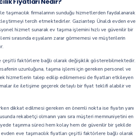
lık Fiyatları Nedir?
ikle taşımacılık firmalarının sunduğu hizmetlerden faydalanarak
ekleştirmeyi tercih etmektedirler. Gaziantep Ünaldı evden eve
esyonel hizmet sunarak ev taşıma işlemini hızlı ve güvenilir bir
şlemi sırasında eşyaların zarar görmemesi ve müşterilerin
r.
 çeşitli faktörlere bağlı olarak değişiklik gösterebilmektedir.
mesafenin uzunluğuna, taşıma işlemi için gereken personel ve
 ek hizmetlerin talep edilip edilmemesi de fiyatları etkileyen
alar ile iletişime geçerek detaylı bir fiyat teklifi alabilir ve
rken dikkat edilmesi gereken en önemli nokta ise fiyatın yanı
onusunda rekabetçi olmanın yanı sıra müşteri memnuniyetini en
sayede taşınma süreci hem kolay hem de güvenilir bir şekilde
evden eve taşımacılık fiyatları çeşitli faktörlere bağlı olarak