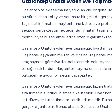
Gaziantep Ünaldı Evden Eve Taşımacı
Gaziantep’te ev taşıma ihtiyacı olan kişiler genell
bu süreci daha kolay ve sorunsuz bir şekilde gerç
taşımacılık firmaları, müşterilerine kaliteli ve prof
şekilde gerçekleştirmektedir. Bu firmalar, taşıma i
memnuniyetini sağlamak adına özenle çalışmaktadı
Gaziantep Ünaldı evden eve taşımacılık fiyatları ise
Taşınacak eşyaların miktarı ve cinsine, taşınacak 
araç sayısına göre fiyatlar belirlenmektedir. Ayrıca
bir diğer faktördür. Müşteriler, taşıma öncesinde firm
bütçelerine uygun bir seçim yapabilirler.
Gaziantep Ünaldı evden eve taşımacılık hizmeti alı
sıra firmanın sunduğu hizmetin kalitesidir. Fiyat k
üst düzeyde tutan firmalar tercih edilmelidir. Bu 
gerçekleştirilebilir. Sonuç olarak, Gaziantep Ünaldı 