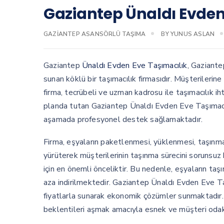
Gaziantep Ünaldı Evden
GAZIANTEP ASANSÖRLÜ TAŞIMA
BY
YUNUS ASLAN
Gaziantep
Ünaldı Evden Eve Taşımacılık
, Gaziante
sunan köklü bir taşımacılık firmasıdır. Müşterileri
firma, tecrübeli ve uzman kadrosu ile taşımacılık 
planda tutan Gaziantep Ünaldı Evden Eve Taşımacılık
aşamada profesyonel destek sağlamaktadır.
Firma, eşyaların paketlenmesi, yüklenmesi, taşınmas
yürüterek müşterilerinin taşınma sürecini sorunsuz 
için en önemli önceliktir. Bu nedenle, eşyaların taş
aza indirilmektedir. Gaziantep Ünaldı Evden Eve Ta
fiyatlarla sunarak ekonomik çözümler sunmaktadır. F
beklentileri aşmak amacıyla esnek ve müşteri odak