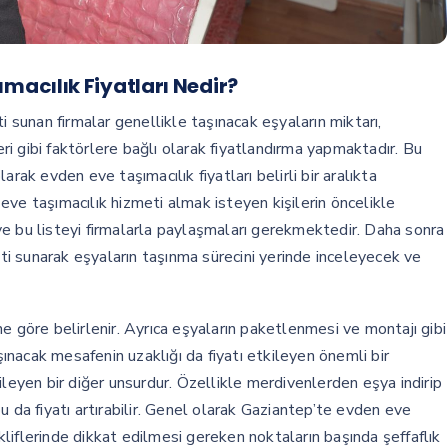
acılık Fiyatları Nedir?
unan firmalar genellikle taşınacak eşyaların miktarı,
i gibi faktörlere bağlı olarak fiyatlandırma yapmaktadır. Bu
rak evden eve taşımacılık fiyatları belirli bir aralıkta
ve taşımacılık hizmeti almak isteyen kişilerin öncelikle
ı ve bu listeyi firmalarla paylaşmaları gerekmektedir. Daha sonra
eti sunarak eşyaların taşınma sürecini yerinde inceleyecek ve
e göre belirlenir. Ayrıca eşyaların paketlenmesi ve montajı gibi
aşınacak mesafenin uzaklığı da fiyatı etkileyen önemli bir
ileyen bir diğer unsurdur. Özellikle merdivenlerden eşya indirip
u da fiyatı artırabilir. Genel olarak Gaziantep’te evden eve
ekliflerinde dikkat edilmesi gereken noktaların başında şeffaflık