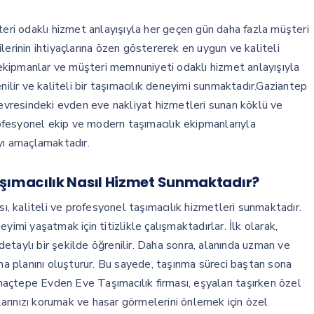
i odaklı hizmet anlayışıyla her geçen gün daha fazla müşteri
lerinin ihtiyaçlarına özen göstererek en uygun ve kaliteli
ekipmanlar ve müşteri memnuniyeti odaklı hizmet anlayışıyla
ir ve kaliteli bir taşımacılık deneyimi sunmaktadır.Gaziantep
vresindeki evden eve nakliyat hizmetleri sunan köklü ve
profesyonel ekip ve modern taşımacılık ekipmanlarıyla
ayı amaçlamaktadır.
ımacılık Nasıl Hizmet Sunmaktadır?
 kaliteli ve profesyonel taşımacılık hizmetleri sunmaktadır.
yimi yaşatmak için titizlikle çalışmaktadırlar. İlk olarak,
 detaylı bir şekilde öğrenilir. Daha sonra, alanında uzman ve
nma planını oluşturur. Bu sayede, taşınma süreci baştan sona
amaçtepe Evden Eve Taşımacılık firması, eşyaları taşırken özel
rınızı korumak ve hasar görmelerini önlemek için özel