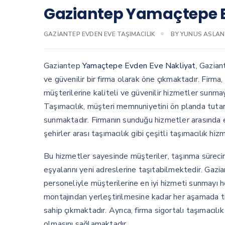
Gaziantep Yamaçtepe E
GAZIANTEP EVDEN EVE TAŞIMACILIK
BY
YUNUS ASLAN
Gaziantep
Yamaçtepe Evden Eve Nakliyat
, Gazian
ve güvenilir bir firma olarak öne çıkmaktadır. Firm
müşterilerine kaliteli ve güvenilir hizmetler su
Taşımacılık, müşteri memnuniyetini ön planda tutara
sunmaktadır. Firmanın sunduğu hizmetler arasında ev
şehirler arası taşımacılık gibi çeşitli taşımacılık hi
Bu hizmetler sayesinde müşteriler, taşınma sürecin
eşyalarını yeni adreslerine taşıtabilmektedir. Gaz
personeliyle müşterilerine en iyi hizmeti sunmayı
montajından yerleştirilmesine kadar her aşamada titi
sahip çıkmaktadır. Ayrıca, firma sigortalı taşımacıl
olmasını sağlamaktadır.