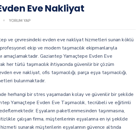
vden Eve Nakliyat
YORUM YAP
tep ve çevresindeki evden eve nakliyat hizmetleri sunan köklü
a, profesyonel ekip ve modern taşımacılık ekipmanlarıyla
nmayı amaçlamaktadır. Gaziantep Yamaçtepe Evden Eve
k her türlü taşımacılık ihtiyacında güvenilir bir çözüm
den eve nakliyat, ofis taşımacılığı, parça eşya taşımacılığı,
zmetleri bulunmaktadır.
de herhangi bir stres yaşamadan kolay ve güvenilir bir şekilde
iantep Yamaçtepe Evden Eve Taşımacılık, tecrübeli ve eğitimli
 hedeflemektedir. Eşyaların paketlenmesinden taşınmasına,
zlikle çalışan firma, müşterilerinin eşyalarına en iyi şekilde
ık hizmeti sunarak müşterilerin eşyalarının güvence altında